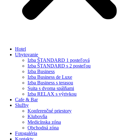
Hotel
Ubytovanie
Izba ŠTANDARD 1 posteľová
Izba ŠTANDARD s 2 posteľou
Izba Business
Izba Business de Luxe
Izba Business s terasou
Suita s dvoma spálňami
Izba RELAX s výrivkou
Cafe & Bar
Služby
Konferenčné priestory
Klubovňa
Medicínska zóna
Obchodná zóna
Fotogaléria
Kontakty