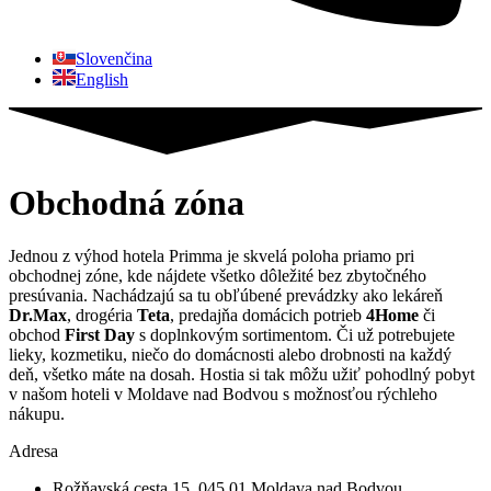
Slovenčina
English
Obchodná zóna
Jednou z výhod hotela Primma je skvelá poloha priamo pri
obchodnej zóne, kde nájdete všetko dôležité bez zbytočného
presúvania. Nachádzajú sa tu obľúbené prevádzky ako lekáreň
Dr.Max
, drogéria
Teta
, predajňa domácich potrieb
4Home
či
obchod
First Day
s doplnkovým sortimentom. Či už potrebujete
lieky, kozmetiku, niečo do domácnosti alebo drobnosti na každý
deň, všetko máte na dosah. Hostia si tak môžu užiť pohodlný pobyt
v našom hoteli v Moldave nad Bodvou s možnosťou rýchleho
nákupu.
Adresa
Rožňavská cesta 15, 045 01 Moldava nad Bodvou