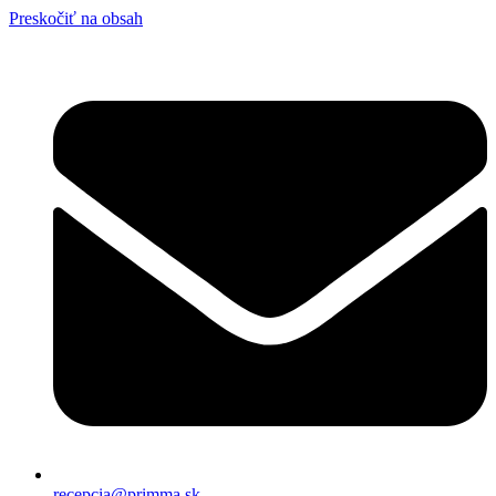
Preskočiť na obsah
recepcia@primma.sk